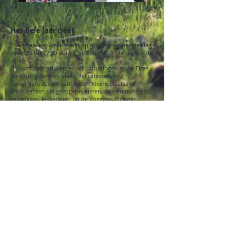
Het hele jaar door
Tweemaal per week markt op donderdag en zaterdag
van 8.30 tot 12.30 uur op de Place du 8 Mai (achter de
kerk).
U ontmoet producenten uit Lotharingen en de Elzas
die fruit, groenten, vlees, delicatessen, vis,
bakkerijproducten aanbieden, kleine plaatselijke
producenten die gevogelte, eieren, boerenmunster,
geitenkaas, lekkernijen uit de Vogezen, Elzasser
wijnen, enz. aanbieden, evenals textiel- en andere
ambachtslieden
De ambachtslieden van de Vallei der Meren stellen u
voor om hun knowhow te ontdekken. Juwelen,
decoratieve voorwerpen in hout en steen,
textielcreaties, droogbloemen...
De zomer
Ambachtsmarkt op donderdag en zaterdag van 9 tot
12 uur, in juli en augustus, Place du Vieux Gérardmé
(voor de kerk).
Winter: de Kerstmarkt